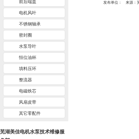
前后端盖
发布单位：
来源：
电机风叶
不锈钢轴承
密封圈
水泵导叶
恒位油杯
填料压环
整流器
电磁铁芯
风扇皮带
其它零配件
芜湖美佳电机水泵技术维修服