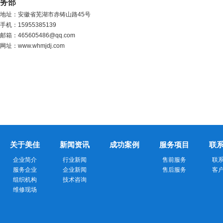
务部
地址：
安徽省芜湖市赤铸山路45号
手机
：
15955385139
邮箱
：
465605486@qq.com
网址：
www.whmjdj.com
关于美佳
新闻资讯
成功案例
服务项目
联
企业简介
行业新闻
售前服务
联
服务企业
企业新闻
售后服务
客
组织机构
技术咨询
维修现场