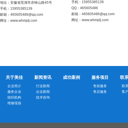
手机
：
15955385139
地址：
安徽省芜湖市赤铸山路45号
QQ：
465605486
手机
：
15955385139
邮箱
：
465605486@qq.com
邮箱
：
465605486@qq.com
网址：
www.whmjdj.com
网址：
www.whmjdj.com
关于美佳
新闻资讯
成功案例
服务项目
联
企业简介
行业新闻
售前服务
联
服务企业
企业新闻
售后服务
客
组织机构
技术咨询
维修现场